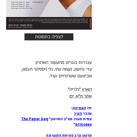
לצפיה בתמונות
עבודות בוגרים מהעשור האחרון
עדי נחשון, נעמה עתי, גלי ויספלנר חכמון,
אבינועם שטרנהיים ועוד.
הארץ
"גלריה"
אתר ת"א, יפו
יפו
העתיקה
:
עכבר
העיר
עמית מעוז. מצ"ב הסרטון"
The Paper bag
"
princess
סרטון ערב פתיחת התערוכה