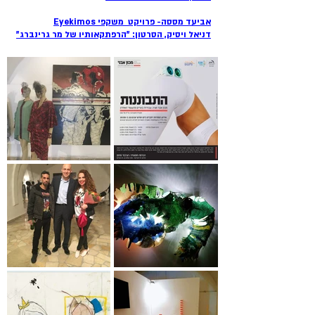
אביעד מססה- פרויקט משקפי Eyekimos​
דניאל ויסיק, הסרטון: "הרפתקאותיו של מר גרינברג"