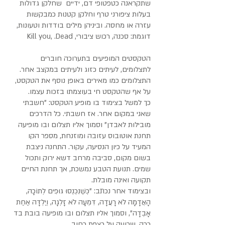
שתקראנה כטפטופי דם, ידיים שחלקן גדולות
בעלות ציפורני טרף וחלקן קטנות כמבקשות
עזרה או מחסה. וביניהן מילים בודדות וטעונות,
דוגמת: סכנה, רכוש ציבורי, Kill you, .Dead
הטקסטים המופיעים בתערוכה חוברים
לתצלומים, לעיתים כזוג ולעיתים במקצב אחר.
התצלומים כמו מאירים באופן נוסף את הטקסט,
על אף שהטקסט חי בעוצמתו בזכות עצמו.
כך למשל בצימוד בו מופיע הטקסט: "חשבתי
שאני במקום אחר. אז חשבתי. כל הדרכים
מובילות לאבדן" וסמוך אליו תצלום ובו מופיעה
תחנת אוטובוס עזובה ומוזנחת, מספר הקו
המעיד על כיון הנסיעה, עקור. התחנה ניצבת
בשום מקום, סביבה מרחב דשא ירוק ותכול
שמים. תנועת הטבע נמשכת, אך תחנת החיים
תקועה ואינה מובלת.
ובצימוד אחר נכתב: "כְּשֶׁנִּכְנְסוּ גּוּפִים לְתוֹכָהּ,
הָאֲדָמָה לֹא רָעֲדָה, דִּמְעָה לֹא זָלְגָה, וְיַלְדָּה אַחַת
אָבְדָה", וסמוך אליו תצלום ובו מופיעה בובת בד
רכה, שרועה על רצפת רחוב.