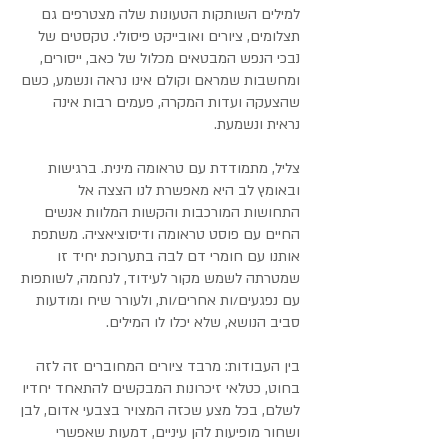
למילים השותקות הטעונות שלה מצטרפים גם
תצלומים, ציורים ואובייקט פיסולי. טקסטים של
נבכי הנפש המבטאים מכלול של כאב, ייסורים,
ומחשבות שמראם וקולם אינו נראה ונשמע, כשם
שהצעקה ועדות המקרה, פעמים רבות אינה
נראית ונשמעת.
צליל, מתמודדת עם טראומה מינית. ברגישות
ובאומץ לב היא מאפשרת לנו הצצה אל
התחושות המורכבות והקשות המלוות אנשים
החיים עם פוסט טראומה ודיסוציאציה. משתפת
אותנו עם חומרי דם לבה בתערוכת יחיד זו
שמטרתה לשמש מקור לעידוד, לנחמה, לשותפות
עם נפגעים/ות אחרים/ות, ולעורר שיח ומודעות
סביב הנושא, שלא יכלו לו המילים.
בין העבודות: מרבד ציורים המחוברים זה לזה
בחוט, כטלאי זיכרונות המבקשים להתאחד יחדיו
לשלם, בכל מצע שכזה המצויר בצבעי אדום, לבן
ושחור מופיעות להן עיניים, דמעות שאפשרי