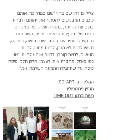
צליל ים זהו שם בדוי "שם במה" כמו אותם
כוכבים המבקשים להסתיר את זהותם ולבחור
בשם שיווקי יותר, במקרה שלה, כמו במקרים
רבים של נפגעי/ות טראומה מינית, השורד/ת
מבקש להסתיר את זהותו, ישנה בושה, שתיקה,
חשש להיות לא מובן, להיות מתויג, להיות
מואשם, להיות קורבן. להיות או לא להיות. "אני
כמו פאזל, מחברת אותי לעצמי. חלק חלק, פיסה
פיסה, עד שתתגלה התמונה השלמה. אני."
המלצה ב-S0-ART
מגזין פרוטפוליו
TIME OUT רעות ברנע