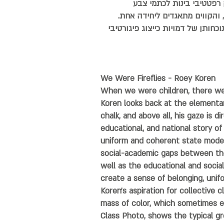
 רפטטיבי בינות לכתמי צבע
הקווים מתאגדים ליחידה אחת.
ותן של דמויות כייצוג פיגורטיבי
We Were Fireflies - Roey Koren
When we were children, there were 
Koren looks back at the elementa
chalk, and above all, his gaze is
educational, and national story o
uniform and coherent state model,
social-academic gaps between the
well as the educational and socia
create a sense of belonging, unifo
Koren's aspiration for collective 
mass of color, which sometimes emp
Class Photo, shows the typical gr