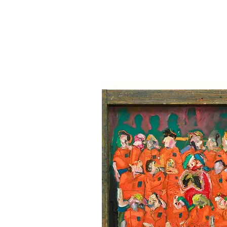
NURIT
TAL
-
TENNE