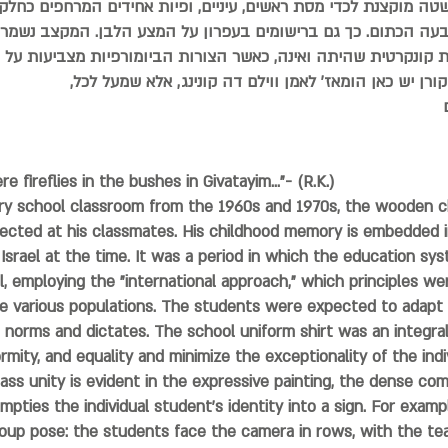
טה מוקצנת לכדי מסת ראשים, עיניים, ופיות אחידים המרחפים כחלק
 הכתום. כך גם ברישומים בעפרון על המצע הלבן. המקצב נשמר, ו
קרטית שהיתה ואינה, כאשר הצורות הביומורפיות מצביעות על נוכח
רן יש כאן הומאז' לאמן ווילם דה קונינג, אלא שמעל לכל,
fireflies in the bushes in Givatayim..."- (R.K.)
ry school classroom from the 1960s and 1970s, the wooden ch
 directed at his classmates. His childhood memory is embedded 
f Israel at the time. It was a period in which the education s
 employing the "international approach," which principles we
 various populations. The students were expected to adapt 
l norms and dictates. The school uniform shirt was an integra
rmity, and equality and minimize the exceptionality of the indiv
class unity is evident in the expressive painting, the dense co
ties the individual student's identity into a sign. For exampl
oup pose: the students face the camera in rows, with the te