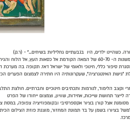
. כשהיינו ילדים, היו בגבעתיים גחליליות בשיחים..." - (ר.ק)
קורן מביט אל כיתת בית ספר היסודי משנות ה- 60-70 של המאה הקודמת אל כסאות 
סגרת סיפור כללי, חינוכי ולאומי של ישראל דאז. תקופה בה מערכת 
ת "גישת האינטגרציה", שעקרונותיה היו חתירה לצמצום הפערים הכלכ
שונות.
י וקצב הלימוד, לנורמות ותכתיבים חינוכיים וחברתיים. חולצת הת
לייצר תחושת שייכות, אחידות, שוויון, וצמצום ייחודו של הפרט
סומנת אצל קורן בציור אקספרסיבי ובקומפוזיציה צפופה, במסת צ
למשל בציורו בשמן על בד תמונת המחזור, מוצגת פוזת הצילום הכיתת
רכז.