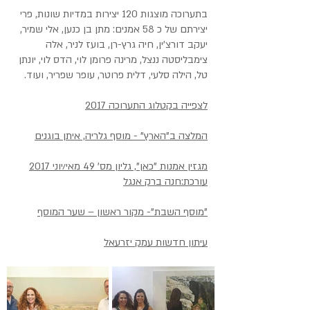
בתערוכה מוצגות 120 יצירות במדיות שונות, פרי
יצירתם של כ 58 אמנים: מתן בן כנען, אלי שמיר,
יעקב דורצ'ין, חיה גרץ-רן, בועז לניר, אלה
צימבליסטה ננצל, מרינה פרומן לוי, הדס לוי, יונתן
טל, הילה סלעי, דלית פרוטר, עופר שפריר, ועוד.
לצפייה בקטלוג התערוכה 2017
המלצה ב"הארץ" - מוסף גלריה, איתן בוגנים
מגזין אמנות "כאן", גליון מס' 49 מאי/יוני 2017
עורכת:חנה ברק אנגל
"מוסף השבת"- מקור ראשון – שער המוסף
עיתון חדשות עמק יזרעאל